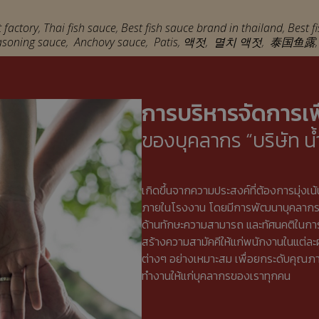
 factory
,
Thai fish sauce
,
Best fish sauce brand in thailand
,
Best f
asoning sauce
,
Anchovy sauce
,
Patis
,
액젓
,
멸치 액젓
,
泰国鱼露
การบริหารจัดการเพื
ของบุคลากร “บริษัท น้
เกิดขึ้นจากความประสงค์ที่ต้องการมุ่ง
ภายในโรงงาน โดยมีการพัฒนาบุคลากรในแ
ด้านทักษะความสามารถ และทัศนคติในการ
สร้างความสามัคคีให้แก่พนักงานในแต่ละฝ
ต่างๆ อย่างเหมาะสม เพื่อยกระดับคุณภ
ทำงานให้แก่บุคลากรของเราทุกคน