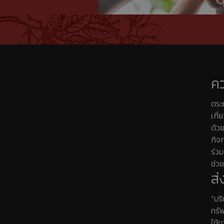
คว
ตระ
เกี
ด้ว
กิจ
ร่ว
ช่ว
ส่
“บริ
ทรั
ใช้