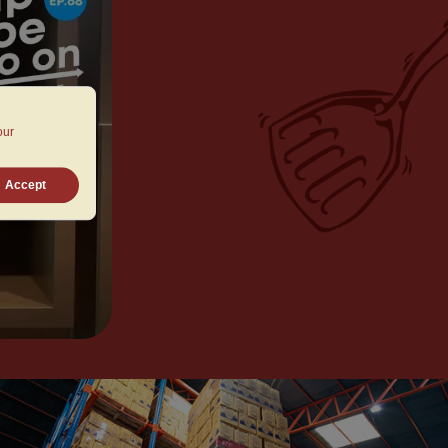
our
Accept