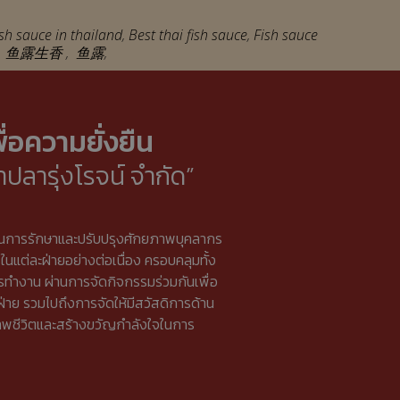
ish sauce in thailand
,
Best thai fish sauce
,
Fish sauce
,
鱼露生香
,
鱼露
,
่อความยั่งยืน
ำปลารุ่งโรจน์ จำกัด”
เน้นการรักษาและปรับปรุงศักยภาพบุคลากร
ต่ละฝ่ายอย่างต่อเนื่อง ครอบคลุมทั้ง
ทำงาน ผ่านการจัดกิจกรรมร่วมกันเพื่อ
่าย รวมไปถึงการจัดให้มีสวัสดิการด้าน
าพชีวิตและสร้างขวัญกำลังใจในการ