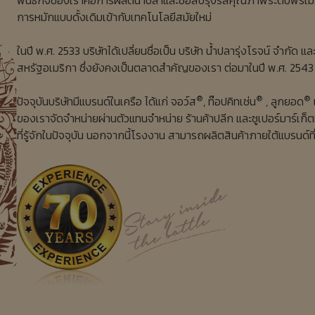
การหมักแบบดั้งเดิมเข้ากับเทคโนโลยีสมัยใหม่
ในปี พ.ศ. 2533 บริษัทได้เปลี่ยนชื่อเป็น บริษัท น้ำปลารุ่งโรจน์ จำกัด แ
สหรัฐอเมริกา ซึ่งยังคงเป็นตลาดสำคัญของเรา ต่อมาในปี พ.ศ. 2543 
®
®
®
ปัจจุบันบริษัทมีแบรนด์ในเครือ ได้แก่ จอว์ส
, ท๊อปคิทเช่น
, ลูกยอด
ของเราจัดจำหน่ายผ่านตัวแทนจำหน่าย ร้านค้าปลีก และซูเปอร์มาร์เก็ต
ที่รู้จักในปัจจุบัน นอกจากนี้โรงงาน สามารถผลิตสินค้าภายใต้แบรนด์ที