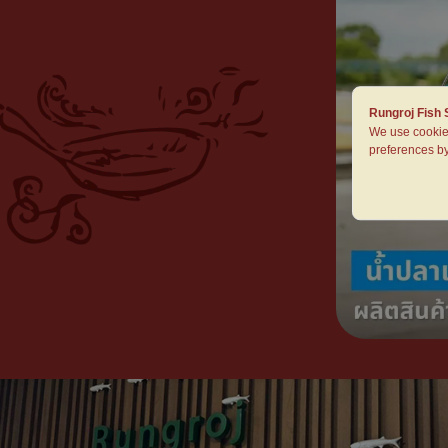
Rungroj Fish
We use cookie
preferences by