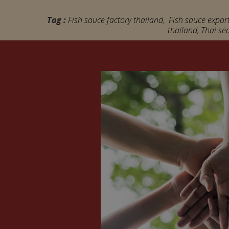
Tag :
Fish sauce factory thailand
,
Fish sauce export
thailand
,
Thai se