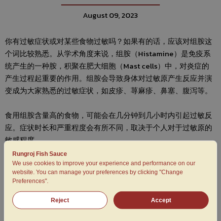
August 09, 2023
你有过敏症状或对某些食物过敏吗？如果有的话，应该对组胺这
个词比较熟悉。从学术角度来说，组胺（Histamine）是免疫系
统产生的一种胺，积聚在肥大细胞（Mast cells）中，对炎症的
产生过程起重要的作用。组胺会导致身体对过敏原产生反应并演
变成为大家熟悉的过敏症状，如皮疹、荨麻疹、鼻塞、腹泻等。
食用组胺含量高的食物，可能会在几分钟到几小时内引起过敏反
应。症状时长和严重程度会有所不同，取决于个人对于过敏原的
敏感程度。
Rungroj Fish Sauce
症状分为四类：
We use cookies to improve your experience and performance on our
website. You can manage your preferences by clicking "Change
1.皮肤科系统：皮疹、荨麻疹、炎症。
Preferences".
2.胃肠系统：恶心、呕吐、腹泻、胃痛。
3.血液循环系统：脉搏快、头晕、血压低。
Reject
Accept
4.神经系统：头痛、吞咽困难、口腔麻木和瘙痒。