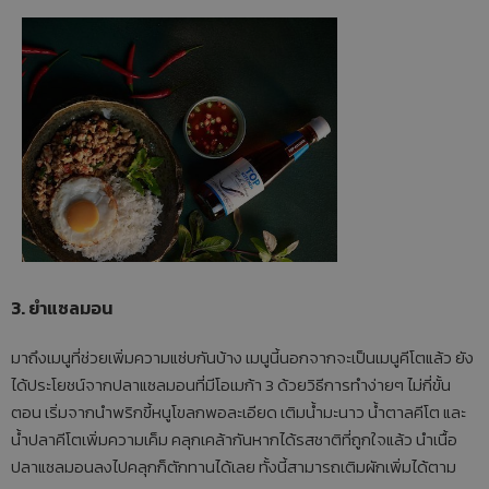
3. ยำแซลมอน
มาถึงเมนูที่ช่วยเพิ่มความแซ่บกันบ้าง เมนูนี้นอกจากจะเป็นเมนูคีโตแล้ว ยัง
ได้ประโยชน์จากปลาแซลมอนที่มีโอเมก้า 3 ด้วยวิธีการทำง่ายๆ ไม่กี่ขั้น
ตอน เริ่มจากนำพริกขี้หนูโขลกพอละเอียด เติมน้ำมะนาว น้ำตาลคีโต และ
น้ำปลาคีโตเพิ่มความเค็ม คลุกเคล้ากันหากได้รสชาติที่ถูกใจแล้ว นำเนื้อ
ปลาแซลมอนลงไปคลุกก็ตักทานได้เลย ทั้งนี้สามารถเติมผักเพิ่มได้ตาม