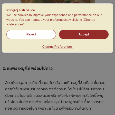
Rungroj Fish Sauce
We use cookies to improve your experience and performance on our
website. You can manage your preferences by clicking "Change
Preferences".
สำหรับเมนูนี้จะเน้นไขมันจากหมูสามชั้น โดยนำสามชั้นมาคั่วในกระทะที่
ไม่มีน้ำมัน จากนั้นก็ใส่พริกและเกลือตามลงไป หากต้องการเพิ่มความ
Reject
Accept
หวานสามารถเพิ่มเติมได้ด้วยน้ำตาลอิริทริทอล หรือเติมความเค็มเพิ่ม
ได้อีกเล็กน้อยด้วยน้ำปลาสูตรคีโต ปิดท้ายด้วยผักโรยอย่างต้นหอม
Change Preferences
ซอยก็พร้อมทาน
2. กะเพราหมู/ไก่ พร้อมไข่ดาว
อีกหนึ่งเมนูอาหารคีโตที่ทานได้ทุกวัน และเป็นเมนูที่ง่ายที่สุด ขั้นตอน
การทำก็แสนง่าย เริ่มจากจุดเตา ตั้งกระทะใส่น้ำมันให้ร้อน แล้วตาม
ด้วยกระเทียม พริกแดงสดและพริกแห้ง ผัดให้พอสุก แล้วใส่เนื้อหมู
หรือไก่ลงไปผัด ตามด้วยเครื่องปรุง น้ำปลาสูตรคีโต น้ำตาลอิริทริ
ทอล ปิดท้ายด้วยใบกะเพรา และไข่ดาวก็พร้อมทานได้ทันที