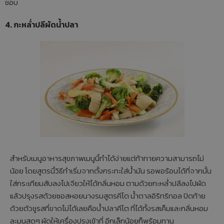
ชอบ
4. กะหล่ำปลีผัดน้ำปลา
สำหรับเมนูอาหารสุขภาพเมนูนี้ทำได้ง่ายแต่ท้าทายความสามารถไม่
น้อย โดยสูตรนี้วิธีทำเริ่มจากตั้งกระทะใส่น้ำมัน รอพอร้อนได้ที่จากนั้น
ใส่กระเทียมสับลงไปเจียวให้ได้กลิ่นหอม ตามด้วยกะหล่ำปลีลงไปผัด
แล้วปรุงรสด้วยซอสหอยนางรมสูตรคีโต น้ำตาลอิริทริทอล ปิดท้าย
ด้วยตัวชูรสที่ขาดไม่ได้เลยคือน้ำปลาคีโต ที่ได้ทั้งรสเค็มและกลิ่นหอม
ละมุนสุดๆ ผัดให้เครื่องปรุงเข้าที่ อีกเล็กน้อยก็พร้อมทาน