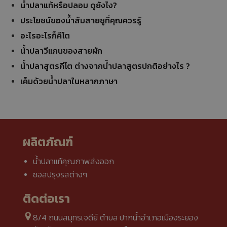
น้ำปลาแท้หรือปลอม ดูยังไง?
ประโยชน์ของน้ำส้มสายชูที่คุณควรรู้
อะไรอะไรก็คีโต
น้ำปลาวีแกนของสายผัก
น้ำปลาสูตรคีโต ต่างจากน้ำปลาสูตรปกติอย่างไร ?
เค็มด้วยน้ำปลาในหลากภาษา
ผลิตภัณฑ์
น้ำปลาแท้คุณภาพส่งออก
ซอสปรุงรสต่างๆ
ติดต่อเรา
8/4 ถนนสมุทรเจดีย์ ตำบล ปากน้ำอำเภอเมืองระยอง