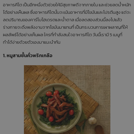
อาหารคีโต เป็นอีกหนึ่งตัวช่วยให้มีสุขภาพดีจากภายใน และช่วยลดน้ำหนัก
ได้อย่างเห็นผล ซึ่งอาหารคีโตนั้นจะเน้นอาหารที่มีไขมันและโปรตีนสูง แต่จะ
ลดปริมาณของคาร์โบไฮเดรตและน้ำตาล เมื่อลดสองส่วนนี้ลงไปแล้ว
ร่างกายจะดึงพลังงานจากไขมันมาแทนที่ เป็นกระบวนการเผาผลาญที่ให้
ผลลัพธ์ได้อย่างเห็นผล ใครที่กำลังสนใจอาหารคีโต วันนี้เรามี 5 เมนูที่
ทำได้ง่ายด้วยตัวเองมาแนะนำกัน
1. หมูสามชั้นคั่วพริกเกลือ