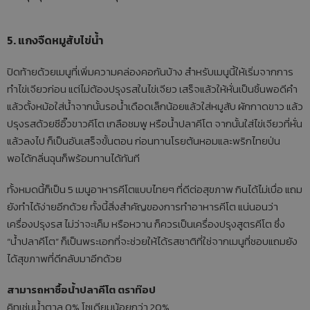
5. แกงจืดหมูสับไข่น้ำ
ปิดท้ายด้วยเมนูที่เพิ่มความคล่องคอกันบ้าง สำหรับเมนูนี้ให้เริ่มจากการ
ทำไข่เจียวก่อน แต่ไม่ต้องปรุงรสในไข่เจียว เสร็จแล้วให้หั่นเป็นชิ้นพอดีคำ
แล้วตั้งหม้อใส่น้ำจากนั้นรอน้ำเดือดเล็กน้อยแล้วใส่หมูสับ ผักกาดขาว แล้ว
ปรุงรสด้วยซีอิ๊วขาวคีโต เกลือชมพู หรือน้ำปลาคีโต จากนั้นใส่ไข่เจียวที่หั่น
แล้วลงไป ก็เป็นอันเสร็จขั้นตอน ก่อนทานโรยต้นหอมและพริกไทยป่น
พอได้กลิ่นฉุนก็พร้อมทานได้ทันที
ทั้งหมดนี้ก็เป็น 5 เมนูอาหารคีโตแบบไทยๆ ที่ดีต่อสุขภาพ กินได้ไม่เบื่อ แถม
ยังทำได้ง่ายอีกด้วย ทั้งนี้สิ่งสำคัญของการทำอาหารคีโต แน่นอนว่า
เครื่องปรุงรส ไม่ว่าจะเค็ม หรือหวาน ก็ควรเป็นเครื่องปรุงสูตรคีโต ซึ่ง
“น้ำปลาคีโต” ก็เป็นพระเอกที่จะช่วยให้ได้รสชาติที่ใช่จากเมนูที่ชอบแถมยัง
ได้สุขภาพที่ดีกลับมาอีกด้วย
สามารถหาซื้อน้ำปลาคีโต ตราท๊อป
คิทเช่นน้ำตาล 0% โซเดียมน้อยกว่า 20%