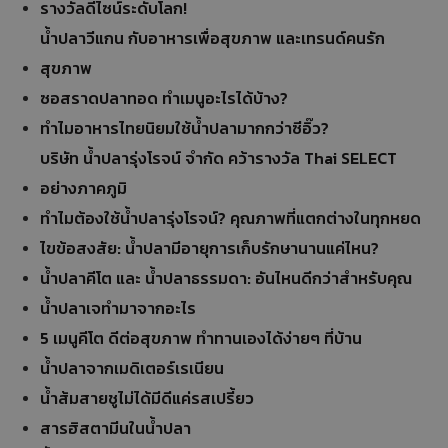
รางวัลดีไซน์ระดับโลก!
น้ำปลาวีแกน กับอาหารเพื่อสุขภาพ และเทรนด์คนรัก
สุขภาพ
ซอสราดปลาทอด ทำเมนูอะไรได้บ้าง?
ทำไมอาหารไทยนิยมใช้น้ำปลามากกว่าซีอิ๊ว?
บริษัท น้ำปลารุ่งโรจน์ จำกัด คว้ารางวัล Thai SELECT
อย่างภาคภูมิ
ทำไมต้องใช้น้ำปลารุ่งโรจน์? คุณภาพที่แตกต่างในทุกหยด
ไขข้อสงสัย: น้ำปลามีอายุการเก็บรักษานานแค่ไหน?
น้ำปลาคีโต และ น้ำปลาธรรมดา: อันไหนดีกว่าสำหรับคุณ
น้ำปลาเจทำมาจากอะไร
5 เมนูคีโต ดีต่อสุขภาพ ทำทานเองได้ง่ายๆ ที่บ้าน
น้ำปลาจากเมดิเตอร์เรเนียน
น้ำส้มสายชูไม่ได้มีดีแค่รสเปรี้ยว
สารฮิสตามีนในน้ำปลา